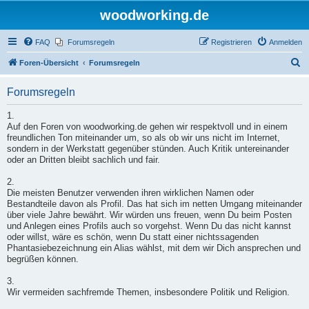
woodworking.de
FAQ
Forumsregeln
Registrieren
Anmelden
S
Foren-Übersicht
Forumsregeln
u
Forumsregeln
c
h
1.
Auf den Foren von woodworking.de gehen wir respektvoll und in einem
e
freundlichen Ton miteinander um, so als ob wir uns nicht im Internet,
sondern in der Werkstatt gegenüber stünden. Auch Kritik untereinander
oder an Dritten bleibt sachlich und fair.
2.
Die meisten Benutzer verwenden ihren wirklichen Namen oder
Bestandteile davon als Profil. Das hat sich im netten Umgang miteinander
über viele Jahre bewährt. Wir würden uns freuen, wenn Du beim Posten
und Anlegen eines Profils auch so vorgehst. Wenn Du das nicht kannst
oder willst, wäre es schön, wenn Du statt einer nichtssagenden
Phantasiebezeichnung ein Alias wählst, mit dem wir Dich ansprechen und
begrüßen können.
3.
Wir vermeiden sachfremde Themen, insbesondere Politik und Religion.