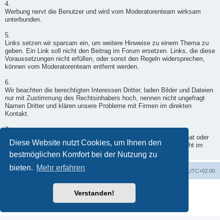
4.
Werbung nervt die Benutzer und wird vom Moderatorenteam wirksam
unterbunden.
5.
Links setzen wir sparsam ein, um weitere Hinweise zu einem Thema zu
geben. Ein Link soll nicht den Beitrag im Forum ersetzen. Links, die diese
Voraussetzungen nicht erfüllen, oder sonst den Regeln widersprechen,
können vom Moderatorenteam entfernt werden.
6.
Wir beachten die berechtigten Interessen Dritter, laden Bilder und Dateien
nur mit Zustimmung des Rechtsinhabers hoch, nennen nicht ungefragt
Namen Dritter und klären unsere Probleme mit Firmen im direkten
Kontakt.
7.
Wenn ein Moderator doch einmal in Deinen Beitrag eingegriffen hat oder
Diese Website nutzt Cookies, um Ihnen den
er nicht freigegeben wurde, wende Dich per Kontaktformular - nicht im
Forum - an einen Moderator.
bestmöglichen Komfort bei der Nutzung zu
bieten.
Mehr erfahren
Foren-Übersicht
Alle Zeiten sind
UTC+02:00
Powered by
phpBB
® Forum Software © phpBB Limited
Verstanden!
Deutsche Übersetzung durch
phpBB.de
Datenschutz
|
Nutzungsbedingungen