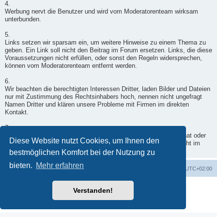
4.
Werbung nervt die Benutzer und wird vom Moderatorenteam wirksam
unterbunden.
5.
Links setzen wir sparsam ein, um weitere Hinweise zu einem Thema zu
geben. Ein Link soll nicht den Beitrag im Forum ersetzen. Links, die diese
Voraussetzungen nicht erfüllen, oder sonst den Regeln widersprechen,
können vom Moderatorenteam entfernt werden.
6.
Wir beachten die berechtigten Interessen Dritter, laden Bilder und Dateien
nur mit Zustimmung des Rechtsinhabers hoch, nennen nicht ungefragt
Namen Dritter und klären unsere Probleme mit Firmen im direkten
Kontakt.
7.
Wenn ein Moderator doch einmal in Deinen Beitrag eingegriffen hat oder
Diese Website nutzt Cookies, um Ihnen den
er nicht freigegeben wurde, wende Dich per Kontaktformular - nicht im
Forum - an einen Moderator.
bestmöglichen Komfort bei der Nutzung zu
bieten.
Mehr erfahren
Foren-Übersicht
Alle Zeiten sind
UTC+02:00
Powered by
phpBB
® Forum Software © phpBB Limited
Verstanden!
Deutsche Übersetzung durch
phpBB.de
Datenschutz
|
Nutzungsbedingungen