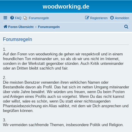
woodworking.de
FAQ
Forumsregeln
Registrieren
Anmelden
S
Foren-Übersicht
Forumsregeln
u
Forumsregeln
c
h
1.
Auf den Foren von woodworking.de gehen wir respektvoll und in einem
e
freundlichen Ton miteinander um, so als ob wir uns nicht im Internet,
sondern in der Werkstatt gegenüber stünden. Auch Kritik untereinander
oder an Dritten bleibt sachlich und fair.
2.
Die meisten Benutzer verwenden ihren wirklichen Namen oder
Bestandteile davon als Profil. Das hat sich im netten Umgang miteinander
über viele Jahre bewährt. Wir würden uns freuen, wenn Du beim Posten
und Anlegen eines Profils auch so vorgehst. Wenn Du das nicht kannst
oder willst, wäre es schön, wenn Du statt einer nichtssagenden
Phantasiebezeichnung ein Alias wählst, mit dem wir Dich ansprechen und
begrüßen können.
3.
Wir vermeiden sachfremde Themen, insbesondere Politik und Religion.