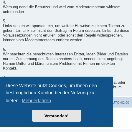
4.
Werbung nervt die Benutzer und wird vom Moderatorenteam wirksam
unterbunden.
5.
Links setzen wir sparsam ein, um weitere Hinweise zu einem Thema zu
geben. Ein Link soll nicht den Beitrag im Forum ersetzen. Links, die diese
Voraussetzungen nicht erfüllen, oder sonst den Regeln widersprechen,
können vom Moderatorenteam entfernt werden.
6.
Wir beachten die berechtigten Interessen Dritter, laden Bilder und Dateien
nur mit Zustimmung des Rechtsinhabers hoch, nennen nicht ungefragt
Namen Dritter und klären unsere Probleme mit Firmen im direkten
Kontakt.
7.
Wenn ein Moderator doch einmal in Deinen Beitrag eingegriffen hat oder
Diese Website nutzt Cookies, um Ihnen den
er nicht freigegeben wurde, wende Dich per Kontaktformular - nicht im
Forum - an einen Moderator.
bestmöglichen Komfort bei der Nutzung zu
bieten.
Mehr erfahren
Foren-Übersicht
Alle Zeiten sind
UTC+02:00
Powered by
phpBB
® Forum Software © phpBB Limited
Verstanden!
Deutsche Übersetzung durch
phpBB.de
Datenschutz
|
Nutzungsbedingungen