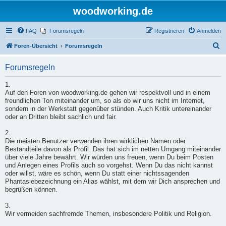
woodworking.de
FAQ
Forumsregeln
Registrieren
Anmelden
S
Foren-Übersicht
Forumsregeln
u
Forumsregeln
c
h
1.
Auf den Foren von woodworking.de gehen wir respektvoll und in einem
e
freundlichen Ton miteinander um, so als ob wir uns nicht im Internet,
sondern in der Werkstatt gegenüber stünden. Auch Kritik untereinander
oder an Dritten bleibt sachlich und fair.
2.
Die meisten Benutzer verwenden ihren wirklichen Namen oder
Bestandteile davon als Profil. Das hat sich im netten Umgang miteinander
über viele Jahre bewährt. Wir würden uns freuen, wenn Du beim Posten
und Anlegen eines Profils auch so vorgehst. Wenn Du das nicht kannst
oder willst, wäre es schön, wenn Du statt einer nichtssagenden
Phantasiebezeichnung ein Alias wählst, mit dem wir Dich ansprechen und
begrüßen können.
3.
Wir vermeiden sachfremde Themen, insbesondere Politik und Religion.