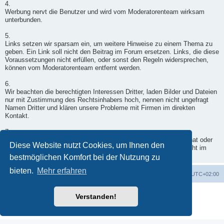
4.
Werbung nervt die Benutzer und wird vom Moderatorenteam wirksam
unterbunden.
5.
Links setzen wir sparsam ein, um weitere Hinweise zu einem Thema zu
geben. Ein Link soll nicht den Beitrag im Forum ersetzen. Links, die diese
Voraussetzungen nicht erfüllen, oder sonst den Regeln widersprechen,
können vom Moderatorenteam entfernt werden.
6.
Wir beachten die berechtigten Interessen Dritter, laden Bilder und Dateien
nur mit Zustimmung des Rechtsinhabers hoch, nennen nicht ungefragt
Namen Dritter und klären unsere Probleme mit Firmen im direkten
Kontakt.
7.
Wenn ein Moderator doch einmal in Deinen Beitrag eingegriffen hat oder
Diese Website nutzt Cookies, um Ihnen den
er nicht freigegeben wurde, wende Dich per Kontaktformular - nicht im
Forum - an einen Moderator.
bestmöglichen Komfort bei der Nutzung zu
bieten.
Mehr erfahren
Foren-Übersicht
Alle Zeiten sind
UTC+02:00
Powered by
phpBB
® Forum Software © phpBB Limited
Verstanden!
Deutsche Übersetzung durch
phpBB.de
Datenschutz
|
Nutzungsbedingungen