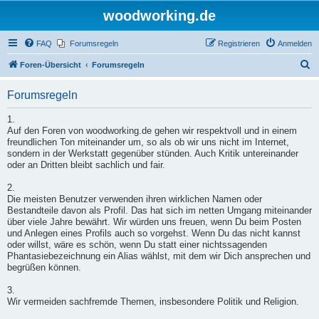
woodworking.de
FAQ
Forumsregeln
Registrieren
Anmelden
S
Foren-Übersicht
Forumsregeln
u
Forumsregeln
c
h
1.
Auf den Foren von woodworking.de gehen wir respektvoll und in einem
e
freundlichen Ton miteinander um, so als ob wir uns nicht im Internet,
sondern in der Werkstatt gegenüber stünden. Auch Kritik untereinander
oder an Dritten bleibt sachlich und fair.
2.
Die meisten Benutzer verwenden ihren wirklichen Namen oder
Bestandteile davon als Profil. Das hat sich im netten Umgang miteinander
über viele Jahre bewährt. Wir würden uns freuen, wenn Du beim Posten
und Anlegen eines Profils auch so vorgehst. Wenn Du das nicht kannst
oder willst, wäre es schön, wenn Du statt einer nichtssagenden
Phantasiebezeichnung ein Alias wählst, mit dem wir Dich ansprechen und
begrüßen können.
3.
Wir vermeiden sachfremde Themen, insbesondere Politik und Religion.